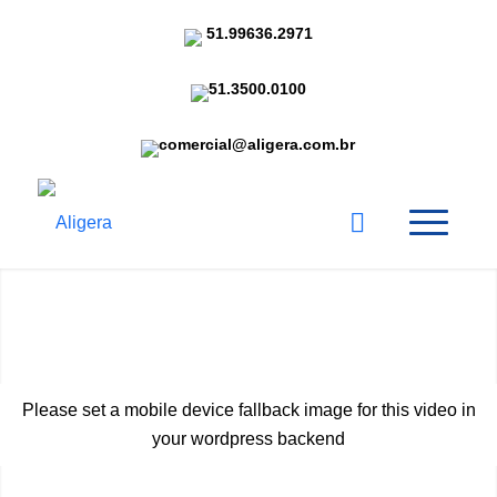
51.99636.2971
51.3500.0100
comercial@aligera.com.br
COMUNICAÇÃO DE VOZ
CONFIÁVEL PARA REDES
Please set a mobile device fallback image for this video in
QUE NÃO PODEM PARAR
your wordpress backend